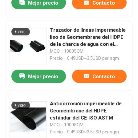
Mejor precio
Contacto
Trazador de líneas impermeable
liso de Geomembrane del HDPE
de la charca de agua con el
material bien del trazador de
MOQ：1000SQM
líneas
Precio：0.49USD~3.5USD per sqm
Mejor precio
Contacto
Hogar
Anticorrosión impermeable de
Geomembrane del HDPE
Productos
estándar del CE ISO ASTM
MOQ：1000SQM
Precio：0.49USD~3.5USD per sqm
vídeos