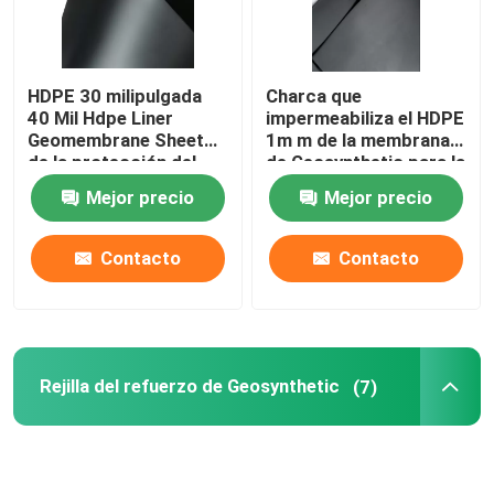
HDPE 30 milipulgada
Charca que
40 Mil Hdpe Liner
impermeabiliza el HDPE
Geomembrane Sheet
1m m de la membrana
de la protección del
de Geosynthetic para la
medio ambiente
protección del medio
Mejor precio
Mejor precio
ambiente
Contacto
Contacto
Rejilla del refuerzo de Geosynthetic
(7)