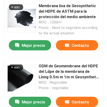
Membrana lisa de Geosynthetic
del HDPE de ASTM para la
protección del medio ambiente
MOQ：1200m²
Precio：Need to negotiate according
to the actual situation
Mejor precio
Contacto
ODM de Geomembrane del HDPE
del Ldpe de la membrana de
Linng 0.5m m 1m m Geosynthetic
de la charca de pesca
MOQ：Negociable
Precio：negotiable
Mejor precio
Contacto