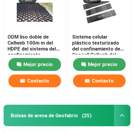
ODM liso doble de
Sistema celular
Cellweb 100m m del
plástico texturizado
HDPE del sistema del
del confinamiento de
confinamiento
Geocell Cellweb del
HDPE para la
Mejor precio
Mejor precio
construcción de
carreteras
Contacto
Contacto
Bolsas de arena de Geofabric
(25)