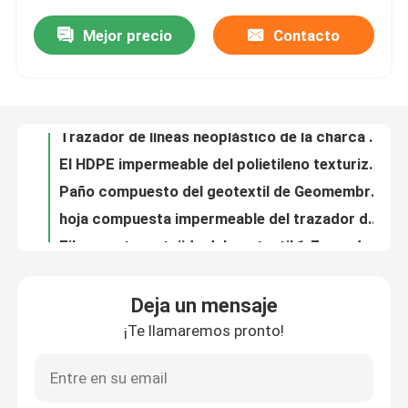
Mejor precio
Contacto
Trazador de líneas neoplástico de la charca de Geomembrane Geomembrana del HDPE del ODM Terpal
Sobre nosotros
El HDPE impermeable del polietileno texturizó el trazador de líneas de la charca de Geomembrane
Paño compuesto del geotextil de Geomembrane del geotextil del polietileno de alta densidad
Viaje de la fábrica
hoja compuesta impermeable del trazador de líneas de la charca del HDPE de 400-1000g/M2 Geomembrane
Fibra corta no tejida del geotextil 1.7m m del filamento continuo de la filtración del agua
Control de calidad
paño no tejido de la tela de Geosynthetic del filtro de 3.4m m Geotech para la construcción de carreteras
tela blanca de Geosynthetic del polipropileno 200sqm tela no tejida del geotextil de 4 onzas
Pida una cita
El negro de la cuesta escarpada texturizó el polietileno Geomembrane trazador de líneas del HDPE de 1,5 milímetros
El trazador de líneas texturizado HDPE de Lldpe Geomembrane del polietileno modificó el 1m-6m para requisitos particulares
Tela de Geosynthetic
Filtración anti texturizada ISO de la cuesta escarpada de la presa del trazador de líneas del HDPE del Ldpe 1m m de Geomembrana
Deja un mensaje
El HDPE del negro de la protección del medio ambiente texturizó la hoja de Geomembrane para Biofloc
¡Te llamaremos pronto!
Material texturizado de la superficie áspera Geomembrane del HDPE para la construcción 1100sqm
Membrana de Geosynthetic
el HDPE ULTRAVIOLETA de la resistencia de 2m m texturizó el distribuidor de Geomembrane
el HDPE 300sqm texturizó el trazador de líneas flexible de la membrana para el canal
Rejilla del refuerzo de Geosynthetic