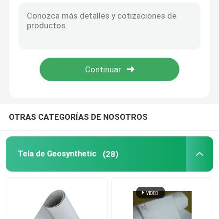
HDPE de Geomembrana del polietileno de alta densidad resistencia ULTRAVIOLETA del trazador de líneas de 30 milipulgadas
Control de la temperatura liso del HDPE 1.5m m de la membrana de Geosynthetic de la charca
HDPE Geocell
Estándar prefabricado salida anti de las milipulgadas GM13 GB del HDPE 40 de Geomembrana de los trazadores de líneas de Geomembrane
Trazador de líneas flexible Antiseepage 0.5m m Thk del HDPE de la membrana de la charca de la alga marina de Shirmp de los pescados
Bolsas de arena de Geofabric
50m-100m/Roll riegan el HDPE impermeable de la membrana de Geosynthetic para el proyecto carbonífero
Charca que impermeabiliza el HDPE 1m m de la membrana de Geosynthetic para la protección del medio ambiente
Geotextil no tejido del filamento
OTRAS CATEGORÍAS DE NOSOTROS
HDPE Geogrid uniaxial
El HDPE texturizó Geomembrane
Tela de Geosynthetic
(28)
Tablero plástico del drenaje
Geosynthetic Clay Liner