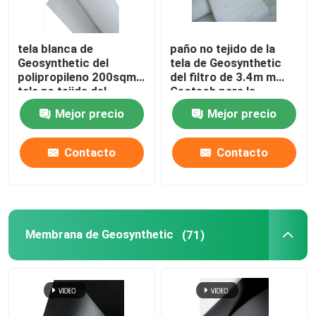
Geomembrane compuesto
tela blanca de
paño no tejido de la
Geosynthetic del
tela de Geosynthetic
polipropileno 200sqm
del filtro de 3.4m m
Red compuesta del drenaje
tela no tejida del
Geotech para la
geotextil de 4 onzas
construcción de
Mejor precio
Mejor precio
carreteras
3D Geomat
Contacto
Contacto
Soldadora de Geomembrane
Membrana de Geosynthetic
(71)