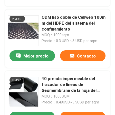
ODM liso doble de Cellweb 100m
m del HDPE del sistema del
confinamiento
MOQ：1000sqm
Precio：0.3 USD ~5 USD per sqm
Mejor precio
Contacto
40 prenda impermeable del
trazador de líneas de
Geomembrane de la hoja del
HDPE de la milipulgada 1.5m m
MOQ：1000SQM
2.0m m para el sistema de
Precio：0.49USD~3.5USD per sqm
irrigación del lago