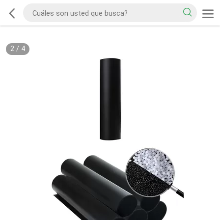
2
/
4