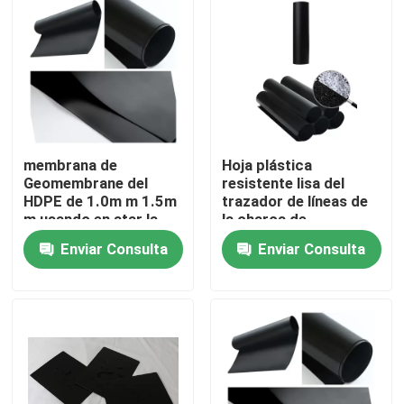
membrana de
Hoja plástica
Geomembrane del
resistente lisa del
HDPE de 1.0m m 1.5m
trazador de líneas de
m usando en atar la
la charca de
prevención de la
Geomembrane del
Enviar Consulta
Enviar Consulta
filtración
HDPE para la
explotación minera
Inicio
Sobre nosotros
Contactos