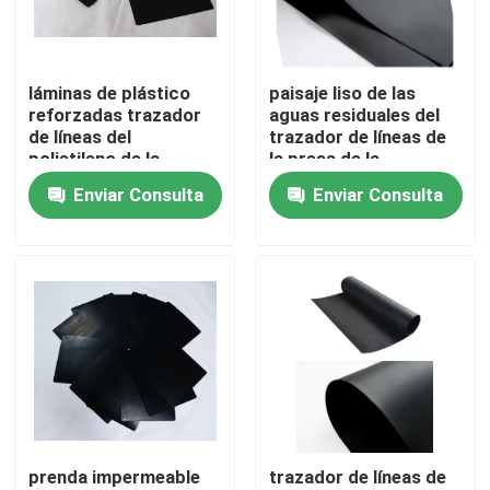
Productos
láminas de plástico
paisaje liso de las
reforzadas trazador
aguas residuales del
Vídeos
de líneas del
trazador de líneas de
polietileno de la
la presa de la
charca del HDPE de
membrana PE de Geo
Enviar Consulta
Enviar Consulta
Tela de Geosynthetic
1.5m m Geomembrane
del HDPE de 2m m
Membrana de Geosynthetic
Rejilla del refuerzo de Geosynthetic
HDPE Geocell
prenda impermeable
trazador de líneas de
Bolsas de arena de Geofabric