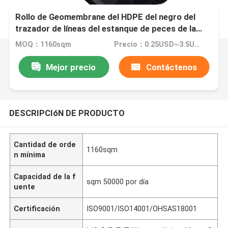
Rollo de Geomembrane del HDPE del negro del
trazador de líneas del estanque de peces de la
acuicultura para los canales o el túnel
MOQ：1160sqm
Precio：0.25USD~3.5USD per sqm
hidroeléctricos de las presas de los diques de la
prenda impermeable
Mejor precio
Contáctenos
DESCRIPCIóN DE PRODUCTO
Cantidad de orde
1160sqm
n mínima
Capacidad de la f
sqm 50000 por día
uente
Certificación
ISO9001/ISO14001/OHSAS18001