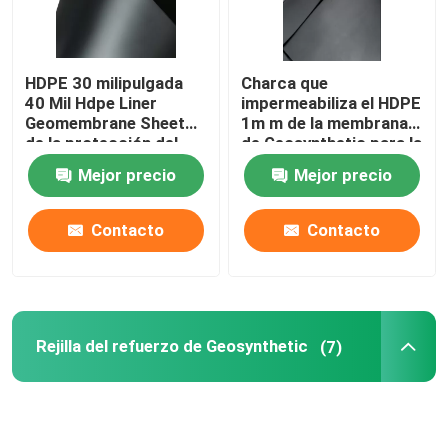
HDPE 30 milipulgada
Charca que
40 Mil Hdpe Liner
impermeabiliza el HDPE
Geomembrane Sheet
1m m de la membrana
de la protección del
de Geosynthetic para la
medio ambiente
protección del medio
Mejor precio
Mejor precio
ambiente
Contacto
Contacto
Rejilla del refuerzo de Geosynthetic
(7)