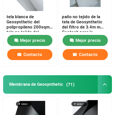
Geomembrane compuesto
tela blanca de
paño no tejido de la
Geosynthetic del
tela de Geosynthetic
polipropileno 200sqm
del filtro de 3.4m m
Red compuesta del drenaje
tela no tejida del
Geotech para la
geotextil de 4 onzas
construcción de
Mejor precio
Mejor precio
carreteras
3D Geomat
Contacto
Contacto
Soldadora de Geomembrane
Membrana de Geosynthetic
(71)