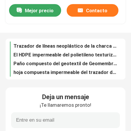
Mejor precio
Contacto
Trazador de líneas neoplástico de la charca de Geomembrane Geomembrana del HDPE del ODM Terpal
Sobre nosotros
El HDPE impermeable del polietileno texturizó el trazador de líneas de la charca de Geomembrane
Paño compuesto del geotextil de Geomembrane del geotextil del polietileno de alta densidad
Viaje de la fábrica
hoja compuesta impermeable del trazador de líneas de la charca del HDPE de 400-1000g/M2 Geomembrane
Fibra corta no tejida del geotextil 1.7m m del filamento continuo de la filtración del agua
Control de calidad
paño no tejido de la tela de Geosynthetic del filtro de 3.4m m Geotech para la construcción de carreteras
tela blanca de Geosynthetic del polipropileno 200sqm tela no tejida del geotextil de 4 onzas
El negro de la cuesta escarpada texturizó el polietileno Geomembrane trazador de líneas del HDPE de 1,5 milímetros
Pida una cita
El trazador de líneas texturizado HDPE de Lldpe Geomembrane del polietileno modificó el 1m-6m para requisitos particulares
Filtración anti texturizada ISO de la cuesta escarpada de la presa del trazador de líneas del HDPE del Ldpe 1m m de Geomembrana
Tela de Geosynthetic
Deja un mensaje
El HDPE del negro de la protección del medio ambiente texturizó la hoja de Geomembrane para Biofloc
¡Te llamaremos pronto!
Material texturizado de la superficie áspera Geomembrane del HDPE para la construcción 1100sqm
Membrana de Geosynthetic
el HDPE ULTRAVIOLETA de la resistencia de 2m m texturizó el distribuidor de Geomembrane
el HDPE 300sqm texturizó el trazador de líneas flexible de la membrana para el canal
Rejilla del refuerzo de Geosynthetic