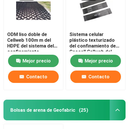
ODM liso doble de
Sistema celular
Cellweb 100m m del
plástico texturizado
HDPE del sistema del
del confinamiento de
confinamiento
Geocell Cellweb del
HDPE para la
Mejor precio
Mejor precio
construcción de
carreteras
Contacto
Contacto
Bolsas de arena de Geofabric
(25)