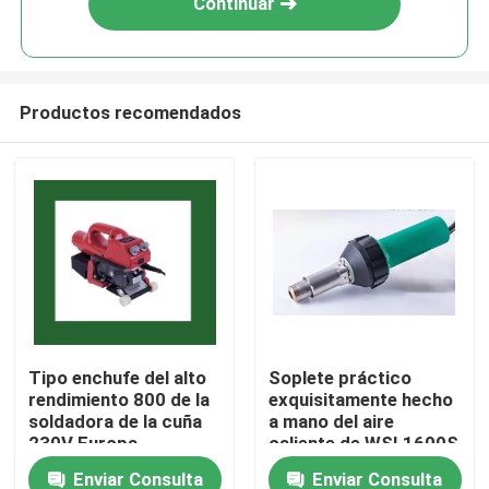
Continuar
Productos recomendados
Inicio
Tipo enchufe del alto
Soplete práctico
rendimiento 800 de la
exquisitamente hecho
Sobre nosotros
soldadora de la cuña
a mano del aire
230V Europa
caliente de WSL1600S
1600W
Enviar Consulta
Enviar Consulta
Contactos