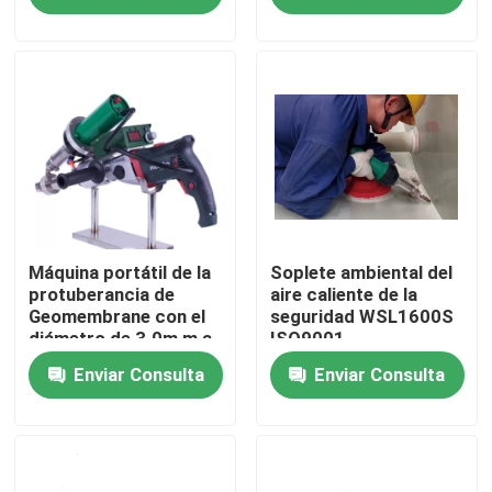
Productos
Vídeos
Tela de Geosynthetic
Membrana de Geosynthetic
Máquina portátil de la
Soplete ambiental del
protuberancia de
aire caliente de la
Geomembrane con el
seguridad WSL1600S
diámetro de 3.0m m a
ISO9001
Rejilla del refuerzo de Geosynthetic
de 5.0m m
Enviar Consulta
Enviar Consulta
HDPE Geocell
Bolsas de arena de Geofabric