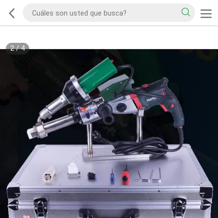
2
/
4