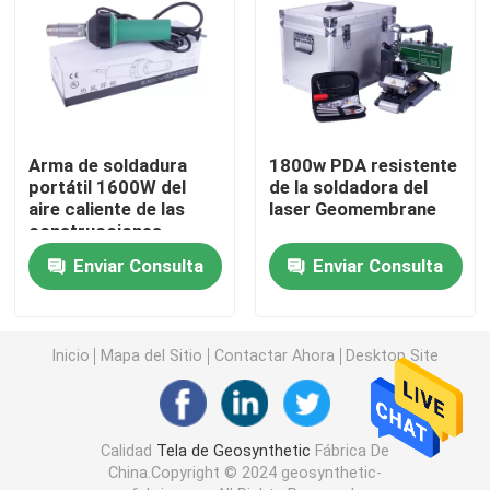
Geotextil no tejido del filamento
HDPE Geogrid uniaxial
Arma de soldadura
1800w PDA resistente
portátil 1600W del
de la soldadora del
El HDPE texturizó Geomembrane
aire caliente de las
laser Geomembrane
construcciones
Tablero plástico del drenaje
Enviar Consulta
Enviar Consulta
Geosynthetic Clay Liner
Inicio
Mapa del Sitio
Contactar Ahora
Desktop Site
Geomembrane compuesto
Calidad
Tela de Geosynthetic
Fábrica De
Red compuesta del drenaje
China.Copyright © 2024 geosynthetic-