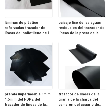
láminas de plástico
paisaje liso de las aguas
reforzadas trazador de
residuales del trazador de
líneas del polietileno de la
líneas de la presa de la
charca del HDPE de 1.5m m
membrana PE de Geo del
Geomembrane
HDPE de 2m m
prenda impermeable 1m m
trazador de líneas de la
1.5m m del HDPE del
granja de la charca del
trazador de líneas de la
camarón del acuario de
charca de la presa de 2m m
Geomembranes del