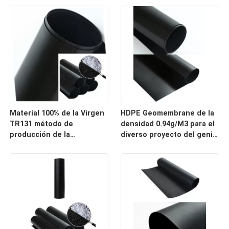
Geomembrane
trazador de líneas de la
charca de la acuicultura de
0.3m m 0.5m m
Material 100% de la Virgen
HDPE Geomembrane de la
TR131 método de
densidad 0.94g/M3 para el
producción de la
diverso proyecto del genio
protuberancia de
civil de Antiseepage
Geomembrane del HDPE
de tres capas