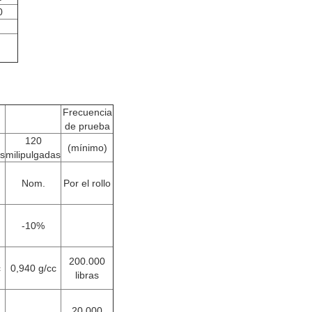
0
Frecuencia
de prueba
120
(mínimo)
as
milipulgadas
Nom.
Por el rollo
-10%
200.000
c
0,940 g/cc
libras
20.000