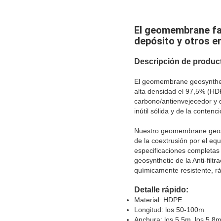
El geomembrane fav
depósito y otros e
Descripción de produc
El geomembrane geosynthet
alta densidad el 97,5% (HD
carbono/antienvejecedor y d
inútil sólida y de la conten
Nuestro geomembrane geosyn
de la coextrusión por el e
especificaciones completas
geosynthetic de la Anti-filt
químicamente resistente, ráp
Detalle rápido:
Material: HDPE
Longitud: los 50-100m
Anchura: los 5.5m, los 5.8