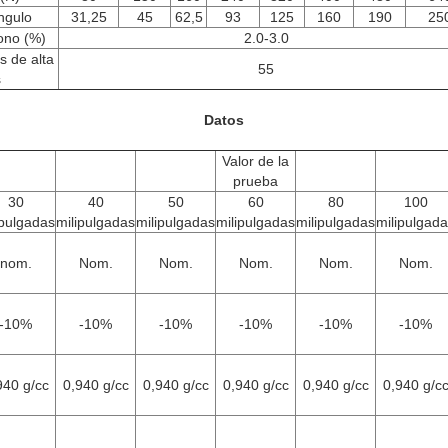
ngulo
31,25
45
62,5
93
125
160
190
25
ono (%)
2.0-3.0
 de alta
55
s
Datos
Valor de la
prueba
30
40
50
60
80
100
ipulgadas
milipulgadas
milipulgadas
milipulgadas
milipulgadas
milipulgad
nom.
Nom.
Nom.
Nom.
Nom.
Nom.
-10%
-10%
-10%
-10%
-10%
-10%
940 g/cc
0,940 g/cc
0,940 g/cc
0,940 g/cc
0,940 g/cc
0,940 g/c