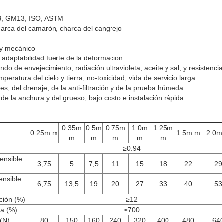
GB, GM13, ISO, ASTM
arca del camarón, charca del cangrejo
 y mecánico
, adaptabilidad fuerte de la deformación
ndo de envejecimiento, radiación ultravioleta, aceite y sal, y resistenci
peratura del cielo y tierra, no-toxicidad, vida de servicio larga
, del drenaje, de la anti-filtración y de la prueba húmeda
de la anchura y del grueso, bajo costo e instalación rápida.
0.35m
0.5m
0.75m
1.0m
1.25m
0.25m m
1.5m m
2.0m
m
m
m
m
m
≥0.94
ensible
3,75
5
7,5
11
15
18
22
29
ensible
6,75
13,5
19
20
27
33
40
53
ción (%)
≥12
ra (%)
≥700
 (N)
80
150
160
240
320
400
480
64