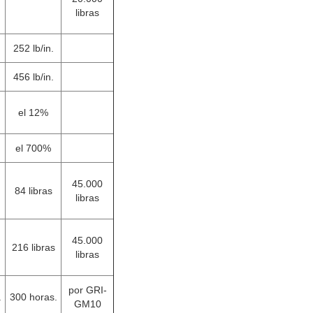
libras
252 lb/in.
456 lb/in.
el 12%
el 700%
45.000
84 libras
libras
45.000
216 libras
libras
por GRI-
.
300 horas.
GM10