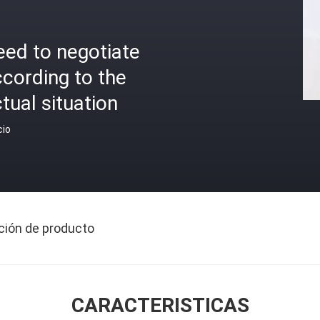
eed to negotiate
cording to the
tual situation
cio
ción de producto
CARACTERISTICAS