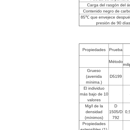
Carga del rasgón del á
Contenido negro de carb
85℃ que envejece después
presión de 90 día
Propiedades
Prueba
Método
mil
Grueso
(avenida
D5199
mínima.)
El individuo
más bajo de 10
valores
Mg/l de la
D
densidad
1505/D
0,
(mínimos)
792
Propiedades
extensibles
(1)