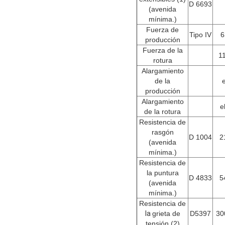
D 6693
(avenida
mínima.)
Fuerza de
Tipo IV
6
producción
Fuerza de la
11
rotura
Alargamiento
de la
producción
Alargamiento
e
de la rotura
Resistencia de
rasgón
D 1004
2
(avenida
mínima.)
Resistencia de
la puntura
D 4833
5
(avenida
mínima.)
Resistencia de
la
grieta de
D5397
30
tensión
(2)