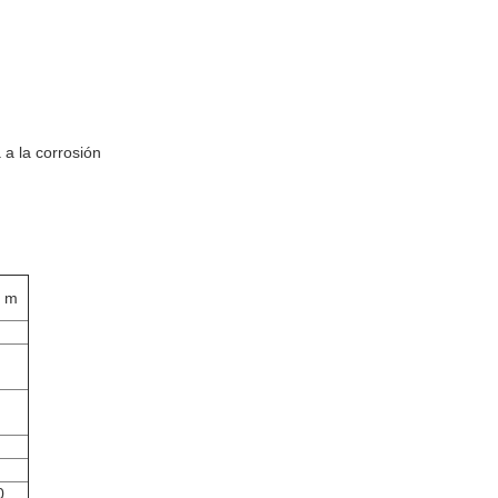
a a la corrosión
 m
0