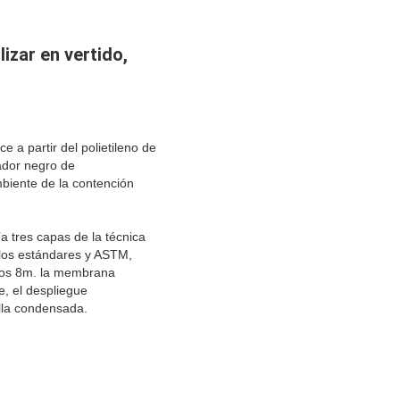
izar en vertido,
 partir del polietileno de
ador negro de
mbiente de la contención
 tres capas de la técnica
 los estándares y ASTM,
 los 8m. la membrana
e, el despliegue
cilla condensada.