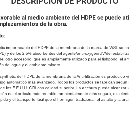
DESCRIPCIÓN DE PRODUCTO
orable al medio ambiente del HDPE se puede util
mplazamientos de la obra.
to:
ic impermeable del HDPE de la membrana de la marca de WSL se hace a
PE) y de los 2,5% absorbentes del agente/anti-oxygen/UV/del estabiliz
el otro accesorio, que es ampliamente utilizado para el fishpond, el a
ción del agua y el ambiente minero.
thetic del HDPE de la membrana de la Anti-filtración es producido vía
quipo automático más avanzado. Todos los productos se fabrican según
 de los E.E.U.U. GRI con calidad superior. La anchura puede alcanzar
ración es el artículo más rentable, ambientalmente más seguro, excelent
ido y el transporte fácil que el hormigón tradicional, el asfalto y la ar
m