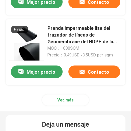
Mejor precio
Contacto
Prenda impermeable lisa del
trazador de líneas de
Geomembrane del HDPE de la
charca de agua
MOQ：1000SQM
Precio：0.49USD~3.5USD per sqm
Mejor precio
Contacto
Vea más
Deja un mensaje