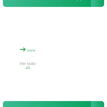
HDPE Geocell
Bolsas de arena de Geofabric
Geotextil no tejido del filamento
view
HDPE Geogrid uniaxial
Ver todo
all
El HDPE texturizó Geomembrane
Tablero plástico del drenaje
Geosynthetic Clay Liner