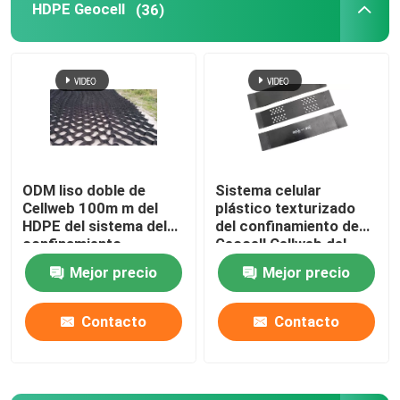
HDPE Geocell
(36)
Geomembrane compuesto
Red compuesta del drenaje
3D Geomat
ODM liso doble de
Sistema celular
Cellweb 100m m del
plástico texturizado
Soldadora de Geomembrane
HDPE del sistema del
del confinamiento de
confinamiento
Geocell Cellweb del
HDPE para la
Mejor precio
Mejor precio
construcción de
carreteras
Contacto
Contacto