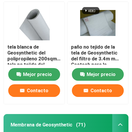
tela blanca de
paño no tejido de la
Geosynthetic del
tela de Geosynthetic
polipropileno 200sqm
del filtro de 3.4m m
tela no tejida del
Geotech para la
geotextil de 4 onzas
construcción de
Mejor precio
Mejor precio
carreteras
Contacto
Contacto
Hogar
Productos
Membrana de Geosynthetic
(71)
vídeos