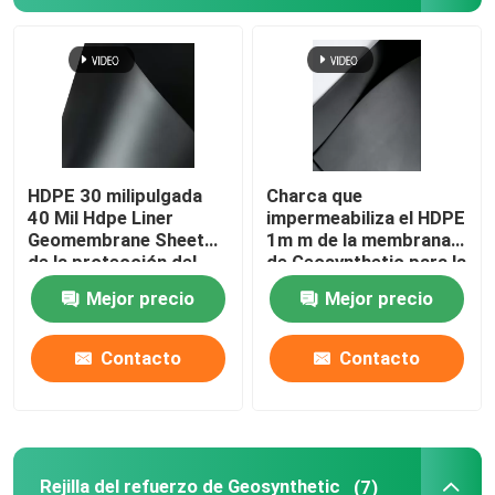
Sobre nosotros
Viaje de la fábrica
HDPE 30 milipulgada
Charca que
Control de calidad
40 Mil Hdpe Liner
impermeabiliza el HDPE
Geomembrane Sheet
1m m de la membrana
de la protección del
de Geosynthetic para la
Pida una cita
medio ambiente
protección del medio
Mejor precio
Mejor precio
ambiente
Tela de Geosynthetic
Contacto
Contacto
Membrana de Geosynthetic
Rejilla del refuerzo de Geosynthetic
Rejilla del refuerzo de Geosynthetic
(7)