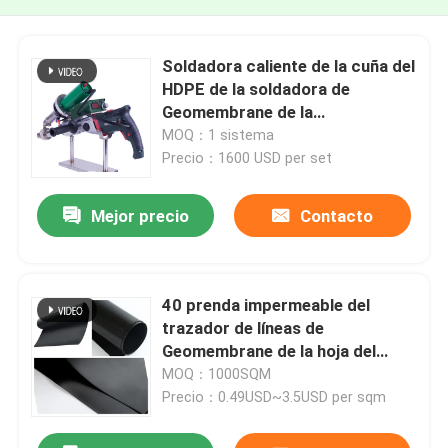
Soldadora caliente de la cuña del
HDPE de la soldadora de
Geomembrane de la
protuberancia
MOQ：1 sistema
Precio：1600 USD per set
Mejor precio
Contacto
40 prenda impermeable del
trazador de líneas de
Geomembrane de la hoja del
HDPE de la milipulgada 1.5m m
MOQ：1000SQM
2.0m m para el sistema de
Precio：0.49USD~3.5USD per sqm
irrigación del lago