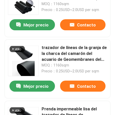
la explotación minera
MOQ：1160sqm
Precio：0.25USD~2.0USD per sqm
Sobre nosotros
Mejor precio
Contacto
Viaje de la fábrica
Control de calidad
trazador de líneas de la granja de
la charca del camarón del
acuario de Geomembranes del
Pida una cita
trazador de líneas de la charca
MOQ：1160sqm
de la acuicultura de 0.3m m 0.5m
Precio：0.25USD~2.0USD per sqm
m
Tela de Geosynthetic
Mejor precio
Contacto
Membrana de Geosynthetic
Prenda impermeable lisa del
Rejilla del refuerzo de Geosynthetic
trazador de líneas de