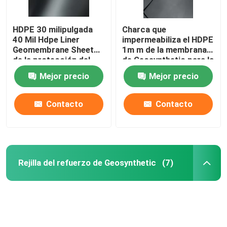
HDPE 30 milipulgada
Charca que
40 Mil Hdpe Liner
impermeabiliza el HDPE
Geomembrane Sheet
1m m de la membrana
de la protección del
de Geosynthetic para la
medio ambiente
protección del medio
Mejor precio
Mejor precio
ambiente
Contacto
Contacto
Rejilla del refuerzo de Geosynthetic
(7)