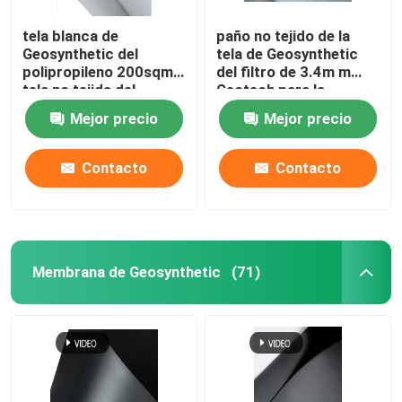
tela blanca de
paño no tejido de la
Geosynthetic del
tela de Geosynthetic
polipropileno 200sqm
del filtro de 3.4m m
tela no tejida del
Geotech para la
geotextil de 4 onzas
construcción de
Mejor precio
Mejor precio
carreteras
Contacto
Contacto
Membrana de Geosynthetic
(71)