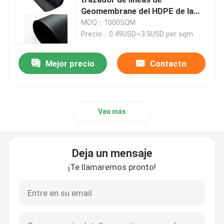
Geomembrane del HDPE de la
charca de agua
MOQ：1000SQM
HDPE Geocell
Precio：0.49USD~3.5USD per sqm
Bolsas de arena de Geofabric
Mejor precio
Contacto
Geotextil no tejido del filamento
Vea más
HDPE Geogrid uniaxial
Deja un mensaje
El HDPE texturizó Geomembrane
¡Te llamaremos pronto!
Tablero plástico del drenaje
Geosynthetic Clay Liner