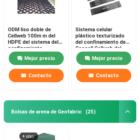
ODM liso doble de
Sistema celular
Cellweb 100m m del
plástico texturizado
HDPE del sistema del
del confinamiento de
confinamiento
Geocell Cellweb del
HDPE para la
Mejor precio
Mejor precio
construcción de
carreteras
Contacto
Contacto
Bolsas de arena de Geofabric
(25)